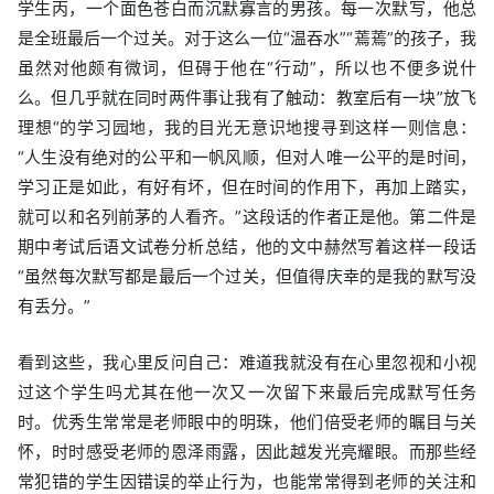
学生丙，一个面色苍白而沉默寡言的男孩。每一次默写，他总
是全班最后一个过关。对于这么一位“温吞水”“蔫蔫”的孩子，我
虽然对他颇有微词，但碍于他在“行动”，所以也不便多说什
么。但几乎就在同时两件事让我有了触动：教室后有一块”放飞
理想“的学习园地，我的目光无意识地搜寻到这样一则信息：
“人生没有绝对的公平和一帆风顺，但对人唯一公平的是时间，
学习正是如此，有好有坏，但在时间的作用下，再加上踏实，
就可以和名列前茅的人看齐。”这段话的作者正是他。第二件是
期中考试后语文试卷分析总结，他的文中赫然写着这样一段话
“虽然每次默写都是最后一个过关，但值得庆幸的是我的默写没
有丢分。”
看到这些，我心里反问自己：难道我就没有在心里忽视和小视
过这个学生吗尤其在他一次又一次留下来最后完成默写任务
时。优秀生常常是老师眼中的明珠，他们倍受老师的瞩目与关
怀，时时感受老师的恩泽雨露，因此越发光亮耀眼。而那些经
常犯错的学生因错误的举止行为，也能常常得到老师的关注和