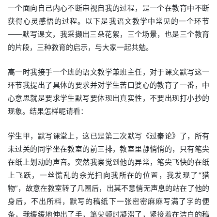
一个面向自己内心不断审视自我的过程，是一个在教育中不断
获得心灵感悟的过程。以下是我语文教学中常见的一个环节
——默写课文，我采撷出三朵花絮，三个场景，也是三个教育
的片段，三种教育的启示，与大家一起共勉。
高一时我接手一个班的语文教学兼班主任，对于课文默写这一
环节我提出了具体的要求并对学生苦口婆心的教育了一番，中
心意思就是要求学生默写要体现出真实性，不要出现打小抄的
现象。结果怎样呢请看：
学生甲，默写课堂上，这已是第二次默写《过秦论》了，所有
未过关的同学坐在教室的前三排，教室里静悄悄的，只有笔尖
在纸上划动的声音。突然我察觉到他的异常，笔尖飞快的在纸
上飞跃，一丝慌乱的余光扫向我所在的位置，我发现了“猎
物”，故意在教室转了几圈后，出其不意悄无声息的站在了他的
身后，不出所料，默写的稿纸下一张密密麻麻写满了字的便
条，我缓缓地伸出了手，笔尖顿时凝滞了，紧接着在洁白的稿