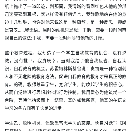
纸上拖出了一道印迹，刹那间，我清晰的看到红色从他的脸部
迅速蔓延到耳根，就这样没有任何语言，我静静地站在他的身
边十几秒钟，也许对他来说这是一种煎熬，是一种反思，抑或
是哀叹……我无语。当时的动机只是想：于他，需要一段时间审
视自己的做法;于我，需要一段时间等待他新的开端。
整个教育过程，我创造了一个学生自我教育的机会，没有说
教，没有批评。我真庆幸，当时我给了他自我反省，自我认
识，自我教育的机会。苏霍姆林斯基曾说：责罚是一种特别刺
人和不无危险的教育方法。促进自我教育的教育才是真正的教
育。的确，教师尊重学生，宽容学生，能唤起学生的积极心，
从而自觉地进行思想转化和行为控制。我用爱心为他筑就一个
台阶，等待他拾级而上。结果，真的如我所愿，他真的在语文
学习的各方面有了长足的进步。
学生乙，聪明机灵，但缺乏笃志学习的态度。晚自习默写《阿
房宫赋》，我很快在看似平静的“战场”上发现了他，我走过