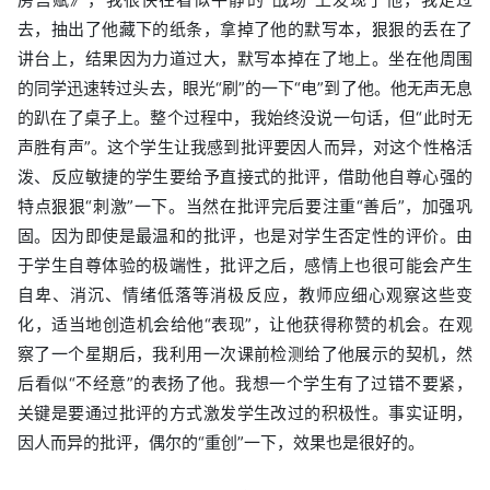
去，抽出了他藏下的纸条，拿掉了他的默写本，狠狠的丢在了
讲台上，结果因为力道过大，默写本掉在了地上。坐在他周围
的同学迅速转过头去，眼光“刷”的一下“电”到了他。他无声无息
的趴在了桌子上。整个过程中，我始终没说一句话，但“此时无
声胜有声”。这个学生让我感到批评要因人而异，对这个性格活
泼、反应敏捷的学生要给予直接式的批评，借助他自尊心强的
特点狠狠“刺激”一下。当然在批评完后要注重“善后”，加强巩
固。因为即使是最温和的批评，也是对学生否定性的评价。由
于学生自尊体验的极端性，批评之后，感情上也很可能会产生
自卑、消沉、情绪低落等消极反应，教师应细心观察这些变
化，适当地创造机会给他“表现”，让他获得称赞的机会。在观
察了一个星期后，我利用一次课前检测给了他展示的契机，然
后看似“不经意”的表扬了他。我想一个学生有了过错不要紧，
关键是要通过批评的方式激发学生改过的积极性。事实证明，
因人而异的批评，偶尔的“重创”一下，效果也是很好的。