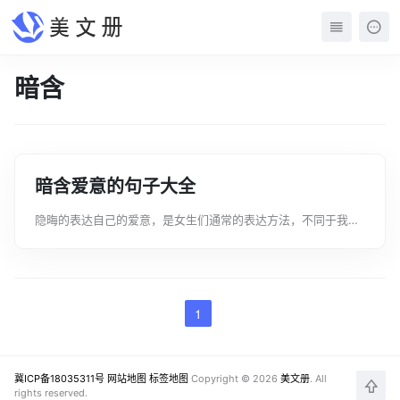
暗含
暗含爱意的句子大全
隐晦的表达自己的爱意，是女生们通常的表达方法，不同于我们
男生的那种直白的方法。所以关于暗含爱意的句子我们应该怎么
去写呢下面是文案君为大家整理的暗含爱意的句子，希望对您有
所帮助。欢迎大家阅读参考学习!暗...
1
冀ICP备18035311号
网站地图
标签地图
Copyright © 2026
美文册
. All
rights reserved.