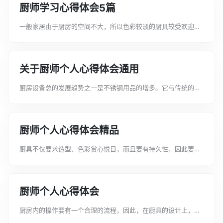
厨师学习心得体会5篇
一般家居由于厨房的空间不大，所以色彩较淡的厨具较受欢迎，
如绿色、浅灰色。下面是文案君给大家整理的厨师学习心得体
会，希望能给大家带来帮助。厨师学习心得体会1时间如流水，稍
纵即逝，实习已经有一年了，在这一...
关于厨师个人心得体会通用
厨房设备总的发展趋势之一是不锈钢用品的增多。它与传统的铝
制品、铁制品、搪瓷制品相比有很多优点，下面是文案君给大家
整理的关于厨师个人心得体会通用，希望能给大家带来帮助。关
于厨师个人心得体会通用1时光飞逝...
厨师个人心得体会精品
厨具不仅要求造型、色彩赏心悦目，而且要有持久性，因此要求
有较易的防污染、好清洁的性能，这就要求表层材质有很好的抗
油渍、抗油烟的能力，下面是文案君给大家整理的厨师个人心得
体会精品，希望能给大家带来帮助。...
厨师个人心得体会
厨房内的操作要有一个合理的流程，因此，在厨具的设计上，能
按正确的流程设计各部位的排列，对日后使用方便十分重要。下