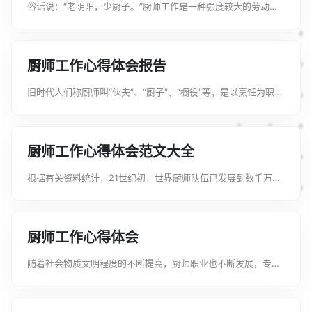
俗话说：“老阴阳，少厨子。”厨师工作是一种强度较大的劳动，
要成为一名合格的厨师，从身体素质上讲，首先要有健康的体
质。下面是文案君给大家整理的厨师个人工作心得分享，希望能
给大家带来帮助。厨师个人工作心得...
厨师工作心得体会报告
旧时代人们称厨师叫“伙夫”、“厨子”、“橱役”等，是以烹饪为职
业、以烹制菜点为主要工作内容的人。现代社会中，多数厨师就
职于公开服务的饭馆、饭店等场所。下面是文案君给大家整理的
厨师工作心得体会报告，希望...
厨师工作心得体会范文大全
根据有关资料统计，21世纪初，世界厨师队伍已发展到数千万
人，中国素以烹饪王国著称于世，厨师力量和人数首屈一指。下
面是文案君给大家整理的厨师工作心得体会范文大全，希望能给
大家带来帮助。厨师工作心得体会范...
厨师工作心得体会
随着社会物质文明程度的不断提高，厨师职业也不断发展，专职
厨师队伍不断扩大，那么关于厨师工作心得体会该怎么写呢下面
是文案君给大家整理的厨师工作心得体会，希望能给大家带来帮
助。厨师工作心得体会1回顾过去的...