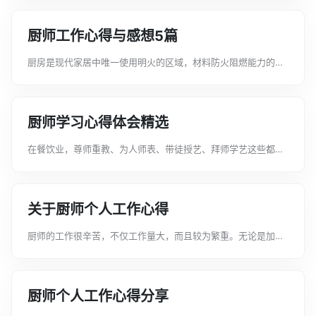
是文案君给大家整理的厨师工作心得与感想简短，希望能给大家
带来帮助。厨师工作心得与感想简短...
厨师工作心得与感想5篇
厨房是现代家居中唯一使用明火的区域，材料防火阻燃能力的高
低，决定着厨具乃至家庭的安全，特别是厨具表层的防火能力，
更是选择厨具的重要标准。下面是文案君给大家整理的厨师工作
心得与感想，希望能给大家带来帮助...
厨师学习心得体会精选
在餐饮业，尊师重教、为人师表、带徒授艺、拜师学艺这些都需
要形成良好的风气。厨德就是厨师发展的条件。下面是文案君给
大家整理的厨师学习心得体会精选，希望能给大家带来帮助。厨
师学习心得体会精选1我们走过了勤...
关于厨师个人工作心得
厨师的工作很辛苦，不仅工作量大，而且较为繁重。无论是加工
切配，还是临灶烹调，都需要付出很大的体力。下面是文案君给
大家整理的关于厨师个人工作心得，希望能给大家带来帮助。关
于厨师个人工作心得1经过在__酒...
厨师个人工作心得分享