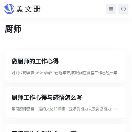
厨师
做厨师的工作心得
时间过的真快,茫茫碌碌中已近年末,转眼间在食堂工作已经一年
半了.回顾过去的每一天,作为食堂的一名厨师,深感责任重大,工作
压力之沉重。下面文案君给大家带来做厨师的工作心得，希望大
家喜欢!做厨师的工作心得...
厨师工作心得与感悟怎么写
学习厨师需要一定的文化知识和一定承受能力以及判断能力，学
习厨师烹饪可报考相关的烹饪学校或者跟师傅或者直接去从事餐
饮服务的地方。下面是文案君给大家整理的厨师工作心得与感悟
怎么写，希望能给大家带来帮助。厨...