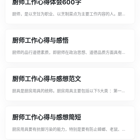
厨师工作心得体会600字
厨师，是以烹饪为职业、以烹制菜点为主要工作内容的人。厨师
这一职业出现很早，大约在奴隶社会，就已经有了专职厨师。下
面是文案君给大家整理的厨师工作心得体会600字，希望能给大
家带来帮助。厨师工作心得体会6...
厨师工作心得与感悟
厨师的品行道德素质，即厨师在政治思想、道德品质方面具有水
平和修养。下面是文案君给大家整理的厨师工作心得与感悟，希
望能给大家带来帮助。厨师工作心得与感悟1走过了勤奋耕耘的
20__年，新的一年又来临了，回...
厨师工作心得与感想范文
厨具是厨房用具的统称。厨房用具主要包括以下5大类 ：第一类
是储藏用具；第二类是洗涤用具；第三类是调理用具；第四类是
烹调用具；第五类是进餐用具。下面是文案君给大家整理的厨师
工作心得与感想范文，希望能给大...
厨师工作心得与感想简短
厨房用具要有抗御污染的能力，特别是要有防止蟑螂、老鼠、蚂
蚁等污染食品的功能，才能保证整个厨房用具的内在质量。下面