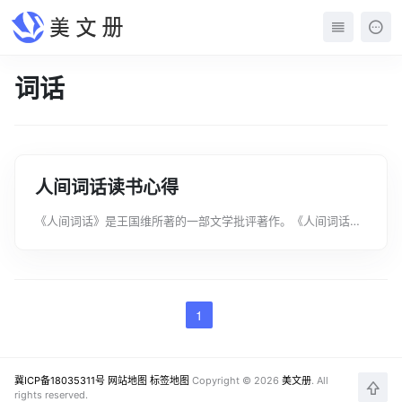
词话
人间词话读书心得
《人间词话》是王国维所著的一部文学批评著作。《人间词话》
作于1908～1909年，最初发表于《国粹学报》。文案君在这里
给大家分享一些人间词话读书心得，希望对大家能有所帮助。人
间词话读书心得1曾经，有“...
1
冀ICP备18035311号
网站地图
标签地图
Copyright © 2026
美文册
. All
rights reserved.