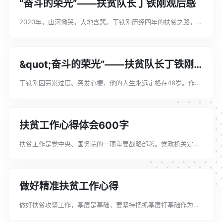
“奋斗的荣光”——扶贫队长丁铁刚观后感
2020年，山河恸哭，大地含悲。丁铁刚历经四年的扶贫之路，在
此画上了句号。今天文案君给大家整理了“奋斗的荣光”——扶贫
队长丁铁刚观后感范文大全，我们一起来看看吧!“奋斗的荣光”
——扶贫队长丁铁刚观后感...
&quot;奋斗的荣光”——扶贫队长丁铁刚
观后感
丁铁刚因劳累过度、突发心梗，他的人生永远定格在48岁。作为
一名共产党员，丁铁刚自觉把扶贫工作当作自己应尽职责和事业
追求。今天文案君给大家整理了“奋斗的荣光”——扶贫队长丁铁
刚观后感范文大全，我们一起来...
扶贫工作心得体会600字
扶贫工作是党中央、国务院的一项重要战略部署。党政机关定点
扶贫是我国扶贫开发战略部署的重要组成部分，是新阶段扶贫开
发的一项重大举措，对推动贫困地区经济社会的发展有着积极的
意义。下面由文案君给大家分享一些...
做好精准扶贫工作心得
做好扶贫攻坚工作，基层是基础，要坚持把抓基层打基础作为长
远之计和固本之策，基层党组织必须发挥战斗堡垒作用，担负起