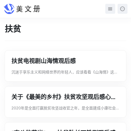
扶贫
扶贫电视剧山海情观后感
沉迷于享乐主义和网络世界的年轻人，应该看看《山海情》这个
剧，这部剧就是活的教科书。在里面还能看到各种最艰苦的一线
工作状态。那么你知道《山海情》观后感怎么写吗下面是文案君
为大家收集有关于扶贫电视剧山海情...
关于《最美的乡村》扶贫攻坚观后感心得
感悟5篇
2020年是全面打赢脱贫攻坚战收官之年，是全面建成小康社会目
标实现之年。看完《最美的乡村》的你，内心有什么感悟呢以下
是文案君整理了关于2020《最美的乡村》扶贫攻坚观后感心得感
悟5篇，希望你喜欢。20...