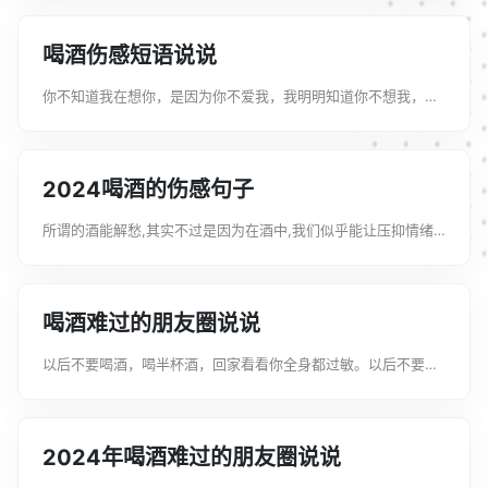
面是文案君帮大家整理的喝酒发朋友圈文案80句，仅供参考，希
望能够帮助到大家。喝酒发朋友圈...
喝酒伤感短语说说
你不知道我在想你，是因为你不爱我，我明明知道你不想我，却
还爱你，是因为我太傻。也许有时候，逃避不是因为害怕去面对
什么，而是在等待什么。喝酒让我们忘却很多东西，第二天继续
如此。以下是文案君整理了关于喝酒...
2024喝酒的伤感句子
所谓的酒能解愁,其实不过是因为在酒中,我们似乎能让压抑情绪
得以发泄罢了。那么我们应该怎样去写关于喝酒的伤感句子呢以
下是文案君给大家整理的喝酒的伤感句子，希望大家喜欢!喝酒的
伤感语录1、对不起，我不会喝...
喝酒难过的朋友圈说说
以后不要喝酒，喝半杯酒，回家看看你全身都过敏。以后不要喝
酒，人们的感官会变得迟钝和清淡，这也会损害你的记忆。下面
文案君给大家带来关于喝酒难过的朋友圈说说，希望会对大家的
工作与学习有所帮助。喝酒难过的朋...
2024年喝酒难过的朋友圈说说