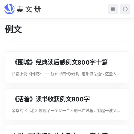
例文
《围城》经典读后感例文800字十篇
长篇小说《围城》——钱钟书的代表作，这部作品通过这些人物
病态性格的剖析，对中国传统文化进行了深刻的反思和批判。下
面是文案君为大家整理的《围城》经典读后感例文800字十篇，
希望能帮助到大家!《围城》经典...
《活着》读书收获例文800字
余华的《活着》展现了一个又一个人的死亡过程，掀起一波又一
波无边无际的苦难波浪，表现了一种面对死亡过程的可能的态
度。下面是文案君为大家整理的《活着》读书收获例文800字，
希望能帮助到大家!《活着》读书收...