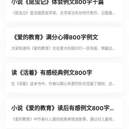
小说《昆虫记》体会例文800字十篇
《昆虫记》是法国昆虫学家、文学家法布尔的代表作，记载着法
布尔痴迷昆虫研究的动因、生平抱负、知识背景、生活状况等等
内容。下面是文案君为大家整理的小说《昆虫记》体会例文800
字十篇，希望能帮助到大家!小说...
《爱的教育》满分心得800字例文
大家知道吗《爱的教育》光在意大利就印行一百多版，销量达一
千多万册，并被译成多种文字。这部作品还被多次改编成动画片
和故事片，绘成精美的画报。下面是文案君为大家整理的《爱的
教育》满分心得800字例文，希望...
读《活着》有感经典例文800字
在《活着》这本书中，作者以精心布置的形式克服了题材，达到
了材料和形式的和谐统一，从而实现了情感的升华，使读者的灵
魂在苦难中得到了净化，获得了艺术的审美。下面是文案君为大
家整理的读《活着》有感经典例文8...
小说《爱的教育》读后有感例文800字十
篇
《爱的教育》中作者以儿童的视角来叙述故事，通过对儿童视角
的准确把握，对儿童世界、成人世界作了逼真展示和深刻剖析，