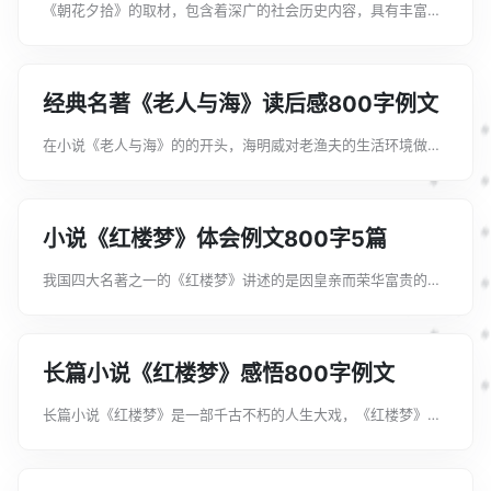
《朝花夕拾》的取材，包含着深广的社会历史内容，具有丰富的
思想意义，表现了鲁迅对半封建半殖民地社会生活的深刻认识和
他那反帝反封建彻底的革命精神。下面是文案君为大家整理的
《朝花夕拾》读书体会例文800字十...
经典名著《老人与海》读后感800字例文
在小说《老人与海》的的开头，海明威对老渔夫的生活环境做了
生动的描述，一个消瘦憔悴，颈脖皱纹很深，脸腮上长满褐斑的
老人就跃入了读者的视线。下面是文案君为大家整理的经典名著
《老人与海》读后感800字例文，...
小说《红楼梦》体会例文800字5篇
我国四大名著之一的《红楼梦》讲述的是因皇亲而荣华富贵的贾
府逐渐走向没落，最后因家庭成员获罪被抄家，终于繁华成空的
悲剧故事。下面是文案君为大家整理的小说《红楼梦》体会例文
800字5篇，希望能帮助到大家!...
长篇小说《红楼梦》感悟800字例文
长篇小说《红楼梦》是一部千古不朽的人生大戏，《红楼梦》所
呈现的主要是林黛玉和贾宝玉的爱情故事，这是一个不朽的人生
悲剧。下面是文案君为大家整理的长篇小说《红楼梦》感悟800
字例文，希望能帮助到大家!长篇...