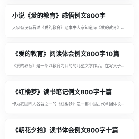
因此受到了海内外广大读者的普遍欢迎。下面是文案君为大家整
理的小说《爱的教育》读后有感例文...
小说《爱的教育》感悟例文800字
大家有没有看过《爱的教育》这本书大家知道吗《爱的教育》这
部日记体长篇小说的作者是埃迪蒙托·德·亚米契斯，他是意大利
19世纪作家。下面是文案君为大家整理的小说《爱的教育》感悟
例文800字，希望能帮助到大...
《爱的教育》阅读体会例文800字10篇
《爱的教育》是一部以教育为目的的儿童文学作品，在写父子之
爱，同学之爱、师生之爱时，逐渐上升为对社会、祖国的爱。下
面是文案君为大家整理的《爱的教育》阅读体会例文800字10
篇，希望能帮助到大家!《爱的教...
《红楼梦》读书笔记例文800字十篇
作为我国四大名著之一的《红楼梦》是一部中国古代章回体长篇
小说，曾被评为“中国最具文学成就的古典小说及章回小说的巅
峰”之作。下面是文案君为大家整理的《红楼梦》读书笔记例文
800字十篇，希望能帮助到大家!...
《朝花夕拾》读书体会例文800字十篇