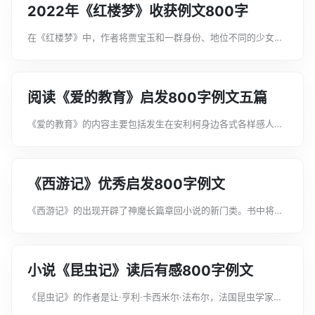
2022年《红楼梦》收获例文800字
在《红楼梦》中，作者将贾宝玉和一群身份、地位不同的少女放
在大观园这个既是诗化的、又是真实的小说世界里，来展示她们
的青春生命和美的被毁灭的悲剧。下面是文案君为大家整理的
2022年《红楼梦》收获例文800...
阅读《爱的教育》启发800字例文五篇
《爱的教育》的内容主要包括发生在安利柯身边各式各样感人的
小故事、父母在他日记本上写的劝诫启发性的文章，以及老师在
课堂上宣读的精彩的“每月故事”。下面是文案君为大家整理的阅
读《爱的教育》启发800字例文...
《西游记》优秀启发800字例文
《西游记》的出现开辟了神魔长篇章回小说的新门类。书中将善
意的嘲笑、辛辣的讽刺和严肃的批判巧妙地结合的特点直接影响
着讽刺小说的发展。下面是文案君为大家整理的《西游记》优秀
启发800字例文，希望能帮助到大...
小说《昆虫记》读后有感800字例文
《昆虫记》的作者是让·亨利·卡西米尔·法布尔，法国昆虫学家、
文学家，他被世人称为“昆虫界的荷马”，昆虫界的“维吉尔”。下