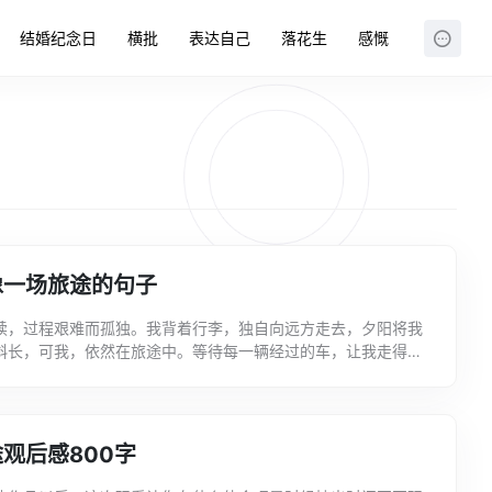
结婚纪念日
横批
表达自己
落花生
感慨
像一场旅途的句子
续，过程艰难而孤独。我背着行李，独自向远方走去，夕阳将我
斜长，可我，依然在旅途中。等待每一辆经过的车，让我走得更
文案君为大家精心准备的人生就像旅途的句子，仅供参考人生的
观后感800字