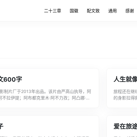
二十三章
国徽
配文致
通用
感谢
600字
人生就
影制片厂于2013年出品。该片由严高山执导，阿
旅程还在继
阿不拉伊提；阿布都克里木·阿不力孜；阿凸娜·卡
的身影拉得
下面是文案君精心推荐的关于爱在旅途...
远。以下是
旅...
子
爱在旅途