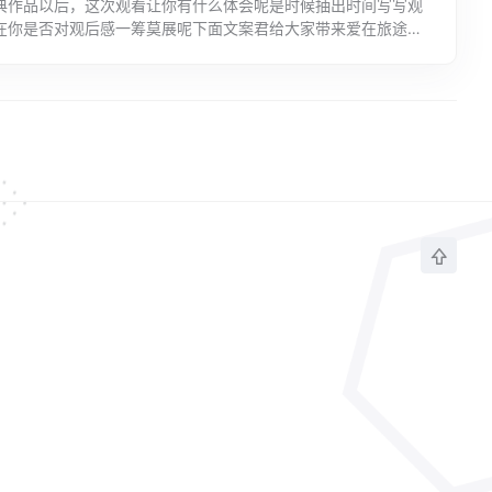
典作品以后，这次观看让你有什么体会呢是时候抽出时间写写观
在你是否对观后感一筹莫展呢下面文案君给大家带来爱在旅途观
，希望大家喜欢!爱在旅途观后感800字1此次观看影片作为...