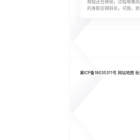
旅程还在继续，过程艰难而
的身影拉得斜长，可我，依
远。以下是文案君为大家精
旅...
冀ICP备18035311号
网站地图
标