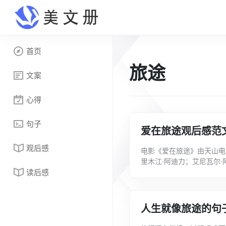
首页
旅途
文案
心得
句子
爱在旅途观后感范文
观后感
电影《爱在旅途》由天山电
里木江·阿迪力；艾尼瓦尔·
读后感
米力；杨朝成等领衔主演。
人生就像旅途的句