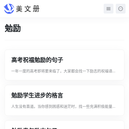
勉励
高考祝福勉励的句子
一年一度的高考即将要来临了，大家都会找一下励志的祝福语来
作为自己的座右铭以此来振奋自己，那么，关于高考祝福勉励的
句子有哪些的呢下面文案君给大家带来高考祝福勉励的句子，希
望大家喜欢！高考勉励祝福话语1....
勉励学生进步的格言
人生没有直道。当你感到困惑和迷茫时，找一些充满积极能量的
电影，坐下来静静地欣赏，然后找到生活中真正重要的东西。下
面文案君给大家分享勉励学生进步的格言，希望对大家有所帮
助。勉励学生进步的格言1、只要努力...