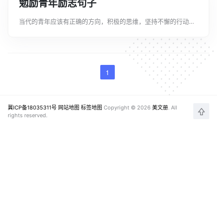
勉励青年励志句子
当代的青年应该有正确的方向，积极的思维，坚持不懈的行动。
因为思想决定方向，思想决定出路，头脑决定尺度。文案君在这
里给大家带来勉励青年励志句子，希望大家喜欢!好听励志的句子
1、幸福人生需要三种姿态：对过...
1
冀ICP备18035311号
网站地图
标签地图
Copyright © 2026
美文册
. All
rights reserved.