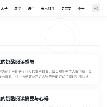
孟子
展望
语句
美术教育
更重要
不争
我的奶酪阅读感想
的奶酪》写的是个可爱的寓言故事，每页都配有主人翁滑稽可爱
漫画形象。可下面是文案君给大家整理的谁动了我的奶酪阅读感
给大家带来帮助。谁动了我的奶酪阅读感想1《谁动了我的奶
我的奶酪阅读摘要与心得