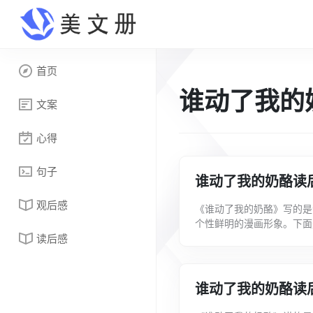
首页
谁动了我的
文案
心得
句子
谁动了我的奶酪读后
观后感
《谁动了我的奶酪》写的是
个性鲜明的漫画形象。下面
读后感
供参考，希望喜欢。谁动了
书...
谁动了我的奶酪读