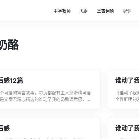
中学教师
思乡
堂吉诃德
祝词
奶酪
感12篇
谁动了
个可爱的寓言故事，每页都配有主人翁滑稽可爱
《谁动了我
是文案君精心精选的谁动了我的奶酪读后感，仅
个性鲜明的
我的奶酪读后感篇1读《谁动了我的奶酪》这本
想，希望能
酪》...
后感
谁动了