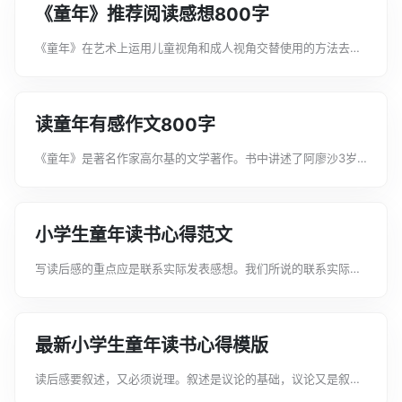
《童年》推荐阅读感想800字
《童年》在艺术上运用儿童视角和成人视角交替使用的方法去描
写。作品主要以儿童的视角观察描写生活，使“童年”丰富生动，
充满童趣。下面是文案君为大家整理的《童年》推荐阅读感想
800字，希望能帮助到大家!《童...
读童年有感作文800字
《童年》是著名作家高尔基的文学著作。书中讲述了阿廖沙3岁
到10岁的故事,生动地再现了当时穷苦劳动人民的生活状况。读后
感就是读书笔记，是一种常用的应用文体，也是应用写作研究的
文体之一。以下是文案君整理的...
小学生童年读书心得范文
写读后感的重点应是联系实际发表感想。我们所说的联系实际范
围很广泛，可以是历史教训，也可以是班级或家庭状况，但最主
要的是无论怎样联系都要突出时代精神，要有较强的时代感。文
案君在这里给大家分享一些小学生童...
最新小学生童年读书心得模版
读后感要叙述，又必须说理。叙述是议论的基础，议论又是叙述
的深化，二者必须结合。文案君在这里给大家分享一些最新小学