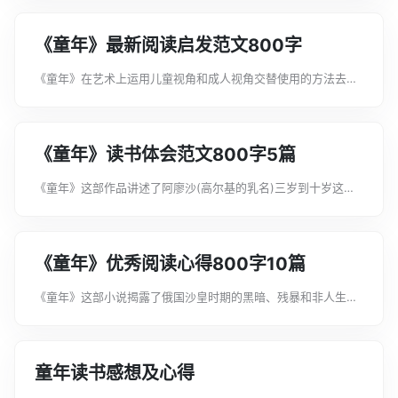
背后所蕴含的信息要多很多。下面是文案君为大家整理的《童
年》推荐阅读体会800字十篇，希...
《童年》最新阅读启发范文800字
《童年》在艺术上运用儿童视角和成人视角交替使用的方法去描
写。作品主要以儿童的视角观察描写生活，使“童年”丰富生动，
充满童趣。下面是文案君为大家整理的《童年》最新阅读启发范
文800字，希望能帮助到大家!...
《童年》读书体会范文800字5篇
《童年》这部作品讲述了阿廖沙(高尔基的乳名)三岁到十岁这一
时期的童年生活，生动地再现了19世纪七八十年代沙俄下层人民
的生活状况。下面是文案君为大家整理的《童年》读书体会范文
800字5篇，希望能帮助到大...
《童年》优秀阅读心得800字10篇
《童年》这部小说揭露了俄国沙皇时期的黑暗、残暴和非人生
活。而高尔基从小就生活在这样的环境里，受尽折磨与欺辱，无
论是在精神上或是肉体上，都承受着巨大的痛。下面是文案君为
大家整理的《童年》优秀阅读心得80...
童年读书感想及心得