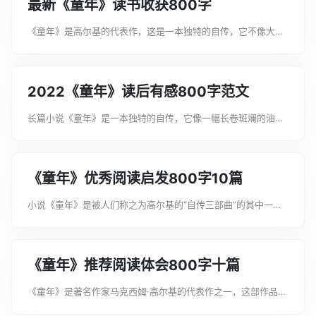
最新《童年》读书收获800字
《童年》是高尔基的代表作，这是一本独特的自传，它不像大多
数自传那样，以一个主人公为形象创造出一幅肖像来，而是展现
里一个个人物，每个人物有着自己的故事，但人物之间又紧密相
连。下面是文案君为大家整理的最新...
2022《童年》读后有感800字范文
长篇小说《童年》是一本独特的自传，它像一幅长卷斑斓的油
画，复原了一个时代，一个家庭里的一段生活。这段生活中，出
现了许许多多的主人公。下面是文案君为大家整理的2022《童
年》读后有感800字范文，希望能...
《童年》优秀阅读启发800字10篇
小说《童年》是被人们称之为高尔基的“自传三部曲”的其中一
部，在这部作品中，阿廖沙坚强和乐观的精神值得我们去赞扬，
去学习。下面是文案君为大家整理的《童年》优秀阅读启发800
字10篇，希望能帮助到大家!《...
《童年》推荐阅读体会800字十篇
《童年》是著名作家马克西姆·高尔基的代表作之一，这部作品取
材于作家的自身经历，然而它又不是作家早年生活的简单再现，