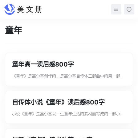
童年
童年高一读后感800字
《童年》是高尔基创作的，是高尔基自传体三部曲中的第一部。
描写主人公阿廖沙失去父亲后，就跟着母亲和外婆一起来到了外
公家。如果让你写一篇关于《童年》的读后感，你会怎样写呢下
面是文案君为大家收集有关于童年高...
自传体小说《童年》读后感800字
小说《童年》是高尔基以一生童年生活的素材而写成的一部小
说，充满童趣。它用儿童纯真无邪的眼光，通过思考和感悟，抒
发童年的欢乐和初涉人生的艰难苦楚。下面是文案君为大家整理
的自传体小说《童年》读后感800字...