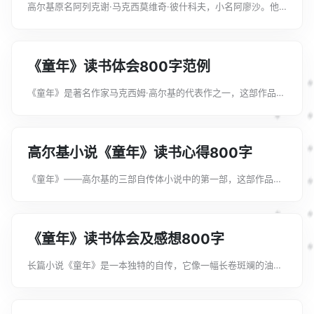
高尔基原名阿列克谢·马克西莫维奇·彼什科夫，小名阿廖沙。他
自幼丧父，随着母亲和外祖母来到外祖父家。下面是文案君给大
家整理的童年读书感想及心得，希望能给大家带来帮助。童年读
书感想及心得1“童年呵，是梦中...
《童年》读书体会800字范例
《童年》是著名作家马克西姆·高尔基的代表作之一，这部作品取
材于作家的自身经历，然而它又不是作家早年生活的简单再现，
背后所蕴含的信息要多很多。下面是文案君为大家整理的《童
年》读书体会800字范例，希望能...
高尔基小说《童年》读书心得800字
《童年》——高尔基的三部自传体小说中的第一部，这部作品描
述了小主人公阿廖沙在父亲去世后，随母亲寄住在外祖父家中度
过的岁月。下面是文案君为大家整理的高尔基小说《童年》读书
心得800字，希望能帮助到大家!...
《童年》读书体会及感想800字
长篇小说《童年》是一本独特的自传，它像一幅长卷斑斓的油
画，复原了一个时代，一个家庭里的一段生活。这段生活中，出
现了许许多多的主人公。下面是文案君为大家整理的《童年》读
书体会及感想800字，希望能帮助到...