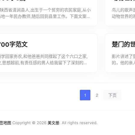
陕西省清涧县人,出生于一个贫穷的农民家庭,从小
鸟儿的歌声
当地一年民办教师,随后回到县里工作。下面文案君
动物世界的
300字，希望大家喜欢!平凡的世界...
深有感触!我
00字范文
楚门的世
缀学回家务农,和他爸爸共同撑起了这个六口之家,
影片讲述了
敢,思想超前,有责任感的男人给我留下了深刻的影
的，他的亲
平凡的世界观后感，欢迎查阅!平凡的...
切代价走出
700...
1
2
下页
签地图
Copyright © 2026
美文册
. All rights reserved.