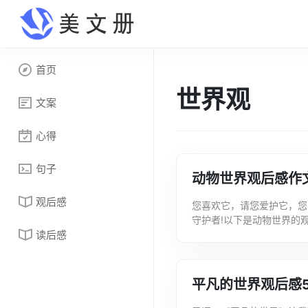
首页
世界观
文案
心得
句子
动物世界观后感作文
观后感
您喜欢它，请您爱护它，您
守护者!以下是动物世界的
读后感
界》各集节目里，我觉得最
移...
平凡的世界观后感5