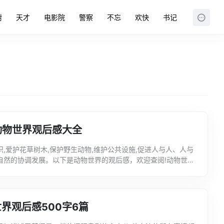
树
天才
电影院
警察
不忘
欢快
书记
动物世界观后感大全
识,爱护花草树木,保护野生动物,维护公共设施,促进人与人、人与
自然的协调发展。以下是动物世界的观后感，欢迎查阅!动物世界
电影《动物世界》一上映，就不断看到有影评出来，无所...
界观后感500字6篇