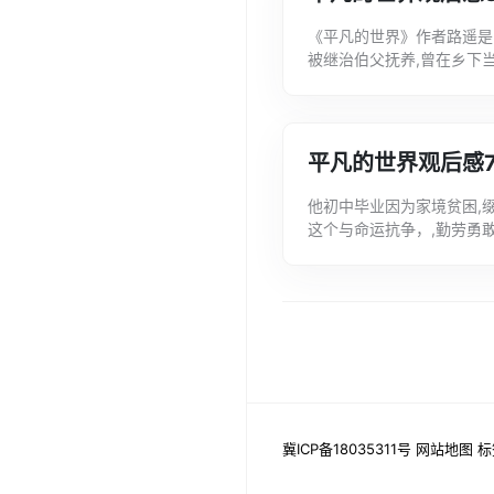
《平凡的世界》作者路遥是
被继治伯父抚养,曾在乡下
给大家带来平凡的世界观后感
平凡的世界观后感7
他初中毕业因为家境贫困,
这个与命运抗争，,勤劳勇
响.以下是文案君整理的关于
冀ICP备18035311号
网站地图
标