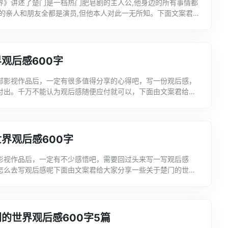
界》讲述了楚门是一档热门肥皂剧的主人公,他身边的所有事情都
他的亲人和朋友全都是演员,但他本人对此一无所知。下面文案君给
的世界观后感500字，希望大家喜欢!楚门的世界观后...
观后感600字
部影视作品后，一定有很多值得分享的心得吧，写一份观后感，
付出。千万不能认为观后感随便应付就可以，下面由文案君给大
关于微观世界观后感，希望可以帮到你。微观世界观后感600
界观后感600字
影视作品后，一定有不少感悟吧，需要回过头来写一写观后感
怎么去写观后感呢下面由文案君给大家分享一些关于楚门的世界
望可以帮到正需要这份资料的你。楚门的世界观后感600字一为
的世界观后感600字5篇