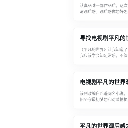
认真品味一部作品后，这次
写观后感。观后感你想好怎
600字，希望大家喜欢!悲惨
寻找电视剧平凡的
《平凡的世界》让我知道了
我应该学会知足常乐，不管
案君整理的关于平凡的世界
凡...
电视剧平凡的世界
该剧改编自路遥同名小说，
旧坚守最初梦想和对爱情执
平凡的世界观后感，希望大
过...
平凡的世界观后感3