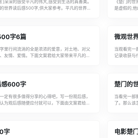
们深深的感受平凡的伟大,感受到生活的真善美。
《楚门的世
的世界读后感500字,供大家参考。平凡的世界读
是虚假的,
那样平凡而真实的书，只是在那个黄土高...
大家带来楚门
00字6篇
微观世界
字里行间流淌的全是浓浓的爱意，对土地、对父
当观看完一
、友情、爱情。下面文案君给大家带来平凡的世
记录收获与
欢!平凡的世界观后感500字1暑假里，我...
家分享一些
字...
后感600字
楚门的世
一定有很多值得分享的心得吧，写一份观后感，
当看完一部
认为观后感随便应付就可以，下面由文案君给大
了。那么该
界观后感，希望可以帮到你。2022微观世...
观后感，希
了...
0字
电影楚门