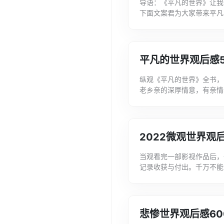
导语：《平凡的世界》让我
下面文案君为大家带来平凡
后感1《平凡的世界》，一本
平凡的世界观后感5
纵观《平凡的世界》全书，
老乡亲的深厚情意，有亲情
界观后感500字，希望大家喜
2022微观世界观
当观看完一部影视作品后，
记录收获与付出。千万不能
家分享一些关于2022微观世
悲惨世界观后感60