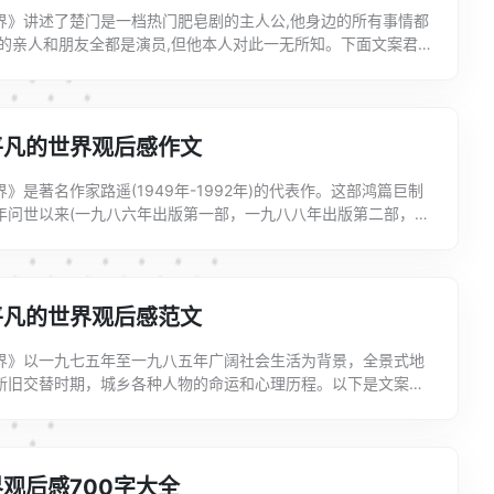
界》讲述了楚门是一档热门肥皂剧的主人公,他身边的所有事情都
他的亲人和朋友全都是演员,但他本人对此一无所知。下面文案君给
楚门的世界观后感600字，希望大家喜欢!电影楚门的...
平凡的世界观后感作文
》是著名作家路遥(1949年-1992年)的代表作。这部鸿篇巨制
年问世以来(一九八六年出版第一部，一九八八年出版第二部，一
三部)，获得长时间的社会轰动效应，最近还以电...
平凡的世界观后感范文
界》以一九七五年至一九八五年广阔社会生活为背景，全景式地
新旧交替时期，城乡各种人物的命运和心理历程。以下是文案君
平凡的世界观后感，欢迎查阅!平凡的世界观后感1有人说，人
观后感700字大全