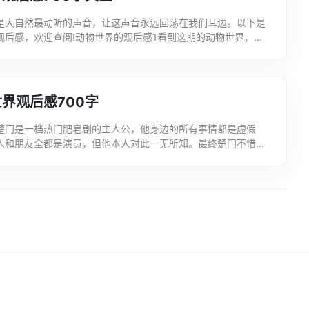
是大自然最动听的声音，让这声音永远回荡在我们耳边。以下是
观后感，欢迎查阅!动物世界的观后感1看到这期的动物世界，我
喜欢雄狮的王者风范，为家族而战.狮子让我想起了动画片《...
界观后感700字
楚门是一档热门肥皂剧的主人公，他身边的所有事情都是虚假
人和朋友全都是演员，但他本人对此一无所知。最终楚门不惜一
了这个虚拟的世界。下面文案君给大家带来楚门的世界观后感