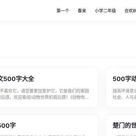
第一个
春来
小学二年级
合欢
500字大全
500字
不喜欢它，请您要更加爱护它，它是我们的家园
提高环境意
观后感，欢迎查阅!动物世界的观后感1《动物世
社会、人与
震撼人心的，莫过于看东非草原上的动物大迁
的观后感1
00字
楚门的世