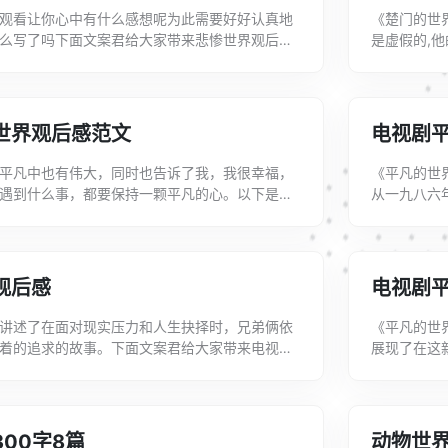
观看让你心中有什么感想呢为此需要好好认真地
《楚门的世
么写了吗下面文案君给大家带来悲惨世界观后感
是虚假的,
世界观后感600字1最近看来一部好看的电...
大家带来电影
世界观后感范文
电视剧
平凡中也有伟大，同时也告诉了我，我很幸福，
《平凡的世界
遇到什么事，都要保持一颗平凡的心。以下是文
从一九八六
观后感，欢迎查阅!平凡的世界观后感1读《平
九-年出版第
观后感
电视剧
讲述了在面对现实压力和人生抉择时，兄弟俩依
《平凡的世
着的追求的故事。下面文案君给大家带来电视剧
展现了在这
家喜欢!电视剧平凡的世界观后感1也许你没看
整理的关于
生...
00字8篇
动物世界